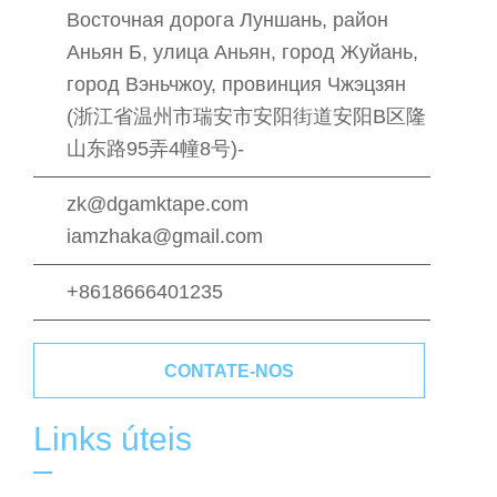
Восточная дорога Луншань, район
Аньян Б, улица Аньян, город Жуйань,
город Вэньчжоу, провинция Чжэцзян
(浙江省温州市瑞安市安阳街道安阳B区隆
山东路95弄4幢8号)-
zk@dgamktape.com
iamzhaka@gmail.com
+8618666401235
CONTATE-NOS
Links úteis