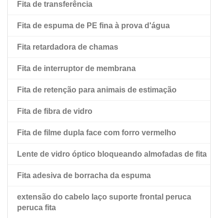
Fita de transferência
Fita adesiva preta dupla face para animais de
estimação
Fita de espuma de PE fina à prova d'água
Fita dupla face para animais de estimação com forro
Fita retardadora de chamas
de esfregão vermelho
Fita de interruptor de membrana
Fita de retenção para animais de estimação
Fita de fibra de vidro
Fita de filme dupla face com forro vermelho
Lente de vidro óptico bloqueando almofadas de fita
Fita adesiva de borracha da espuma
extensão do cabelo laço suporte frontal peruca
peruca fita