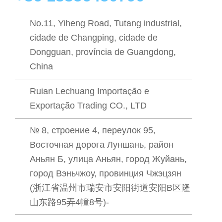
No.11, Yiheng Road, Tutang industrial,
cidade de Changping, cidade de
Dongguan, província de Guangdong,
China
Ruian Lechuang Importação e
Exportação Trading CO., LTD
№ 8, строение 4, переулок 95,
Восточная дорога Луншань, район
Аньян Б, улица Аньян, город Жуйань,
город Вэньчжоу, провинция Чжэцзян
(浙江省温州市瑞安市安阳街道安阳B区隆
山东路95弄4幢8号)-