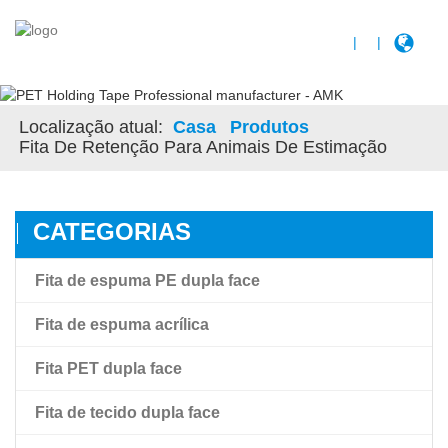
|
|
Localização atual:
Casa
Produtos
Fita De Retenção Para Animais De Estimação
CATEGORIAS
Fita de espuma PE dupla face
Fita de espuma acrílica
Fita PET dupla face
Fita de espuma acrílica
Fita de tecido dupla face
Fita de espuma acrílica de alta ligação Amk
Fita de filme pet transparente de dupla face