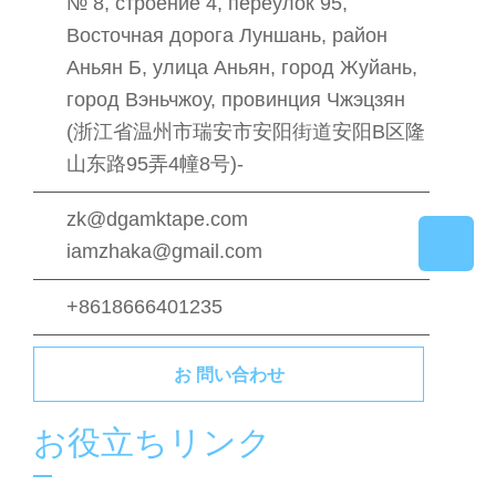
№ 8, строение 4, переулок 95,
Восточная дорога Луншань, район
Аньян Б, улица Аньян, город Жуйань,
город Вэньчжоу, провинция Чжэцзян
(浙江省温州市瑞安市安阳街道安阳B区隆
山东路95弄4幢8号)-
zk@dgamktape.com
iamzhaka@gmail.com
+8618666401235
お 問い合わせ
お役立ちリンク