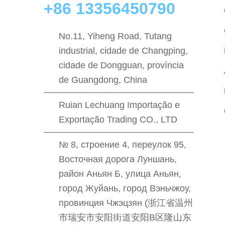
+86 13356450790
No.11, Yiheng Road, Tutang
industrial, cidade de Changping,
cidade de Dongguan, província
de Guangdong, China
Ruian Lechuang Importação e
Exportação Trading CO., LTD
№ 8, строение 4, переулок 95,
Восточная дорога Луншань,
район Аньян Б, улица Аньян,
город Жуйань, город Вэньчжоу,
провинция Чжэцзян (浙江省温州
市瑞安市安阳街道安阳B区隆山东