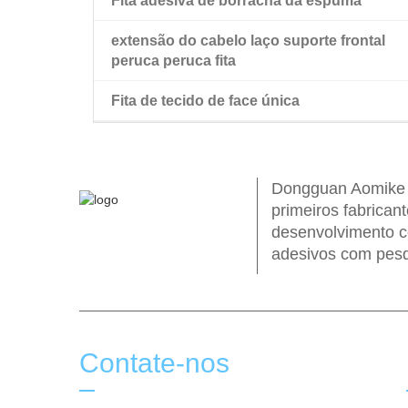
Fita adesiva de borracha da espuma
extensão do cabelo laço suporte frontal
peruca peruca fita
Fita de tecido de face única
peruca dupla face fita
Dongguan Aomike I
primeiros fabrican
desenvolvimento c
adesivos com pesq
Contate-nos