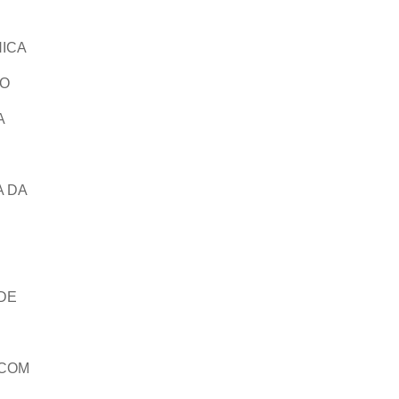
NICA
ÇO
A
A DA
DE
 COM