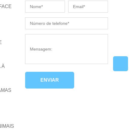
 FACE
E
 À
ENVIAR
AMAS
NIMAIS