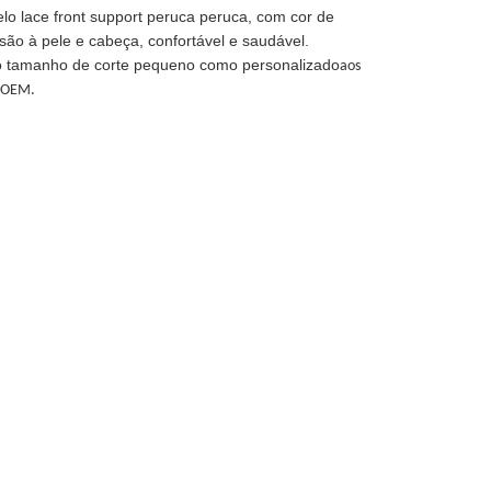
lo lace front support peruca peruca, com cor de
são à pele e cabeça, confortável e saudável.
smo tamanho de corte pequeno como personalizado
aos
o OEM.