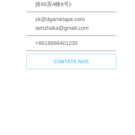
路95弄4幢8号)-
zk@dgamktape.com
iamzhaka@gmail.com
+8618666401235
CONTATE-NOS