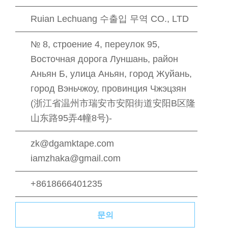
Ruian Lechuang 수출입 무역 CO., LTD
№ 8, строение 4, переулок 95,
Восточная дорога Луншань, район
Аньян Б, улица Аньян, город Жуйань,
город Вэньчжоу, провинция Чжэцзян
(浙江省温州市瑞安市安阳街道安阳B区隆
山东路95弄4幢8号)-
zk@dgamktape.com
iamzhaka@gmail.com
+8618666401235
문의