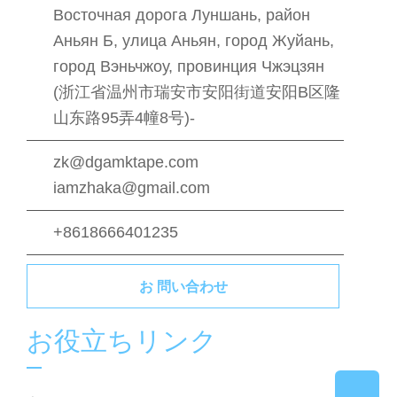
Восточная дорога Луншань, район
Аньян Б, улица Аньян, город Жуйань,
город Вэньчжоу, провинция Чжэцзян
(浙江省温州市瑞安市安阳街道安阳B区隆
山东路95弄4幢8号)-
zk@dgamktape.com
iamzhaka@gmail.com
+8618666401235
お 問い合わせ
お役立ちリンク