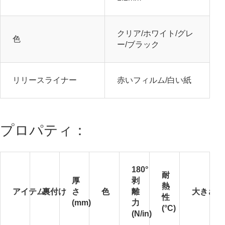
クリア/ホワイト/グレ
色
ー/ブラック
リリースライナー
赤いフィルム/白い紙
プロパティ：
180°
耐
厚
剥
熱
アイテム
裏付け
さ
色
離
大きさ
性
(mm)
力
(°C)
(N/in)