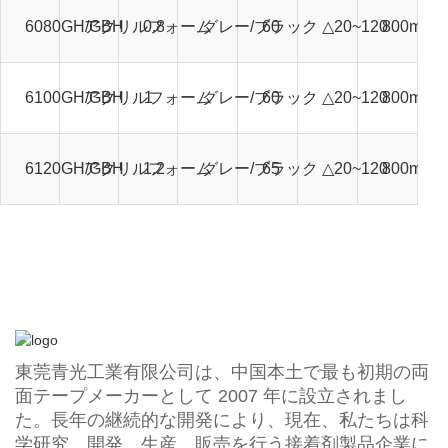
6080GH/GBH
アクリルフォーム
0.8
グレー/ブラック
60
△20~120
800mm*
6100GH/GBH
アクリルフォーム
1
グレー/ブラック
60
△20~120
800mm*
6120GH/GBH
アクリルフォーム
1.2
グレー/ブラック
65
△20~120
800mm*
東莞青光工業有限公司は、中国本土で最も初期の両
面テープメーカーとして 2007 年に設立されまし
た。長年の継続的な開発により、現在、私たちは科
学研究、開発、生産、販売を行う接着剤製品企業に